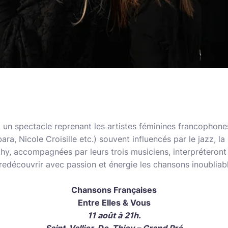
st un spectacle reprenant les artistes féminines francophon
ara, Nicole Croisille etc.) souvent influencés par le jazz, la
thy, accompagnées par leurs trois musiciens, interpréteront 
redécouvrir avec passion et énergie les chansons inoubliab
Chansons Françaises
Entre Elles & Vous
11 août à 21h.