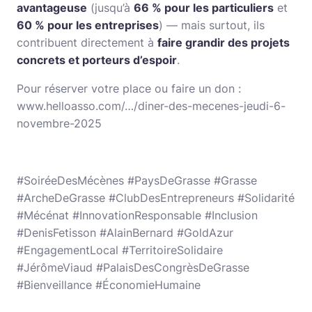
avantageuse
(jusqu’à
66 % pour les particuliers
et
60 % pour les entreprises
) — mais surtout, ils
contribuent directement à
faire grandir des projets
concrets et porteurs d’espoir
.
Pour réserver votre place ou faire un don :
www.helloasso.com/…/diner-des-mecenes-jeudi-6-
novembre-2025
#SoiréeDesMécènes #PaysDeGrasse #Grasse
#ArcheDeGrasse #ClubDesEntrepreneurs #Solidarité
#Mécénat #InnovationResponsable #Inclusion
#DenisFetisson #AlainBernard #GoldAzur
#EngagementLocal #TerritoireSolidaire
#JérômeViaud #PalaisDesCongrèsDeGrasse
#Bienveillance #ÉconomieHumaine