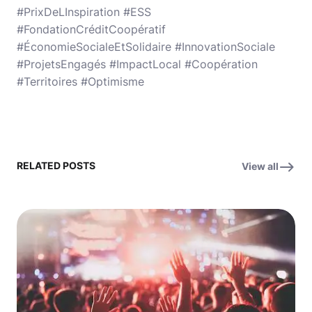
#PrixDeLInspiration #ESS
#FondationCréditCoopératif
#ÉconomieSocialeEtSolidaire #InnovationSociale
#ProjetsEngagés #ImpactLocal #Coopération
#Territoires #Optimisme
RELATED POSTS
View all