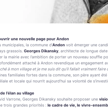
ouvrir une nouvelle page pour Andon
s municipales, la commune d’
Andon
voit émerger une candi
Pays grassois.
Georges Dikansky
, architecte de longue date
uer la mairie avec l’ambition de porter un nouveau souffle 
profondément attaché à Andon revendique un engagement av
aché à mon village et je me suis dit qu’il fallait vraiment fair
ines familiales fortes dans la commune, son père ayant ét
iliale et locale qui nourrit aujourd’hui sa volonté de s’invest
e l’élan au village
vid Varrone, Georges Dikansky souhaite proposer une
visi
de trois grandes priorités :
le cadre de vie, le vivre-ensem