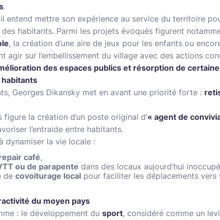
s
.
 il entend mettre son expérience au service du territoire po
n des habitants. Parmi les projets évoqués figurent notamm
ole
, la création d’une aire de jeux pour les enfants ou enco
nt agir sur l’embellissement du village avec des actions con
amélioration des espaces publics et résorption de certain
 habitants
, Georges Dikansky met en avant une priorité forte :
reti
figure la création d’un poste original d’
« agent de convivia
voriser l’entraide entre habitants.
 à dynamiser la vie locale :
repair café
,
VTT ou de parapente
dans des locaux aujourd’hui inoccupé
e de
covoiturage local
pour faciliter les déplacements ver
ttractivité du moyen pays
amme : le développement du
sport
, considéré comme un levie