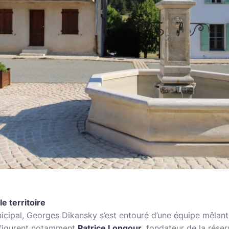
e territoire
nicipal, Georges Dikansky s’est entouré d’une équipe mêla
rs figurent notamment
Patrice Longour
, fondateur de la rése