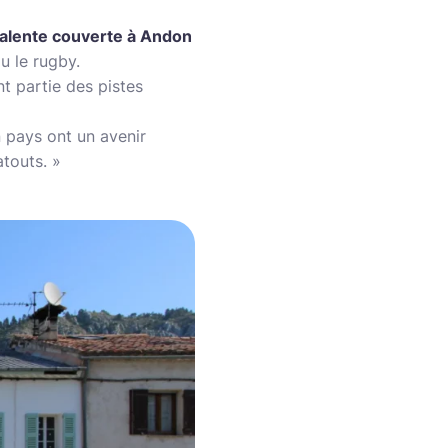
valente couverte à Andon
ou le rugby.
t partie des pistes
 pays ont un avenir
atouts. »