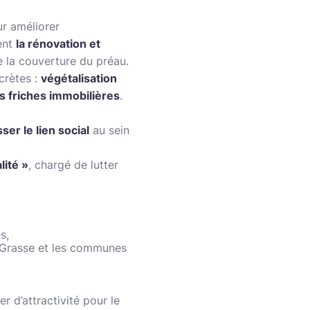
ur améliorer
ent
la rénovation et
re la couverture du préau.
crètes :
végétalisation
es friches immobilières
.
sser le lien social
au sein
lité »
, chargé de lutter
s,
s Grasse et les communes
r d’attractivité pour le