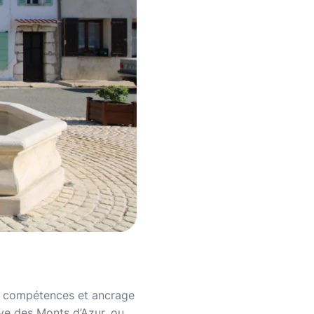
nt compétences et ancrage
rve des Monts d’Azur, ou