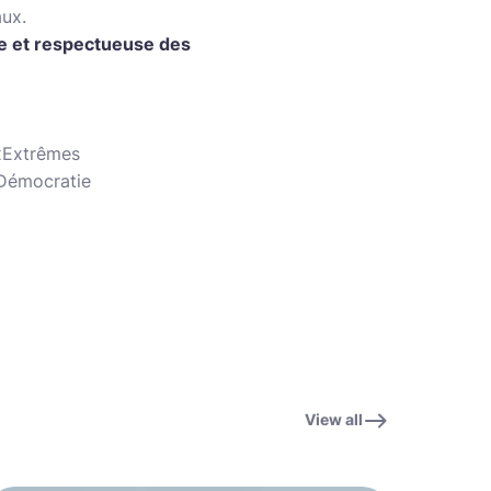
aux.
e et respectueuse des
xExtrêmes
Démocratie
View all