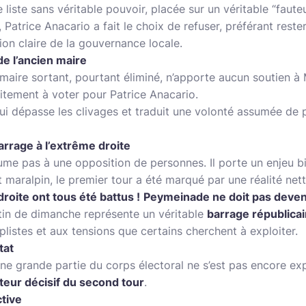
 liste sans véritable pouvoir, placée sur un véritable “fauteu
 Patrice Anacario a fait le choix de refuser, préférant rester
on claire de la gouvernance locale.
e l’ancien maire
 maire sortant, pourtant éliminé, n’apporte aucun soutien à 
icitement à voter pour Patrice Anacario.
qui dépasse les clivages et traduit une volonté assumée de pri
arrage à l’extrême droite
me pas à une opposition de personnes. Il porte un enjeu bi
 maralpin, le premier tour a été marqué par une réalité nett
roite ont tous été battus !
Peymeinade ne doit pas deveni
tin de dimanche représente un véritable
barrage républicai
plistes et aux tensions que certains cherchent à exploiter.
tat
ne grande partie du corps électoral ne s’est pas encore ex
cteur décisif du second tour
.
ctive