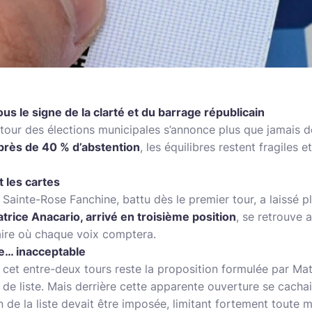
us le signe de la clarté et du barrage républicain
tour des élections municipales s’annonce plus que jamais d
près de 40 % d’abstention
, les équilibres restent fragiles et
t les cartes
 Sainte-Rose Fanchine, battu dès le premier tour, a laissé p
atrice Anacario, arrivé en troisième position
, se retrouve 
aire où chaque voix comptera.
ce… inacceptable
cet entre-deux tours reste la proposition formulée par Math
te de liste. Mais derrière cette apparente ouverture se cachai
n de la liste devait être imposée, limitant fortement tout