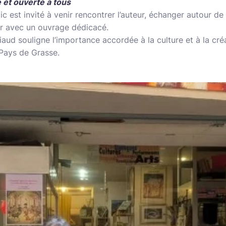
 et ouverte à tous
c est invité à venir rencontrer l’auteur, échanger autour de 
tir avec un ouvrage dédicacé.
ud souligne l’importance accordée à la culture et à la créa
u Pays de Grasse.