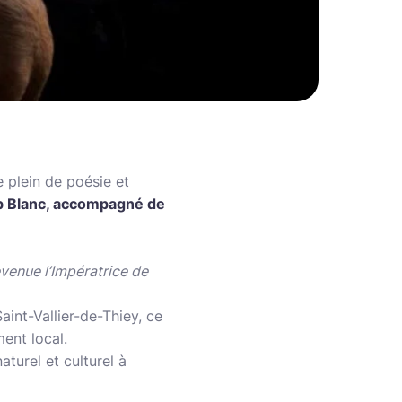
e plein de poésie et
up Blanc, accompagné de
enue l’Impératrice de
int-Vallier-de-Thiey, ce
ment local.
turel et culturel à