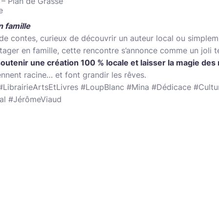
s – Plan de Grasse
e
 famille
e contes, curieux de découvrir un auteur local ou simplem
ager en famille, cette rencontre s’annonce comme un joli 
utenir une création 100 % locale et laisser la magie des
ennent racine… et font grandir les rêves.
LibrairieArtsEtLivres #LoupBlanc #Mina #Dédicace #Cult
al #JérômeViaud