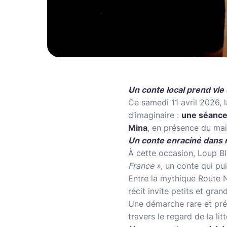
Un conte local prend vie 
Ce samedi 11 avril 2026, l
d’imaginaire :
une séance
Mina
, en présence du ma
Un conte enraciné dans n
À cette occasion, Loup Bl
France »
, un conte qui pu
Entre la mythique Route N
récit invite petits et gra
Une démarche rare et préc
travers le regard de la lit