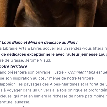
: Loup Blanc et Mina en dédicace au Plan !
a Librairie Arts & Livres accueillera un rendez-vous littérair
 de dédicaces exceptionnelle avec l’auteur jeunesse Lo
ire de Grasse, Jérôme Viaud.
otre territoire
anc présentera son ouvrage illustré
« Comment Mina est dev
ise son inspiration au cœur même de notre territoire.
apoléon, les paysages des Alpes-Maritimes et la forêt de Sa
nds à voyager dans un univers à la fois onirique et profondé
ieuse, qui met en lumière la richesse de notre patrimoine na
térature jeunesse.