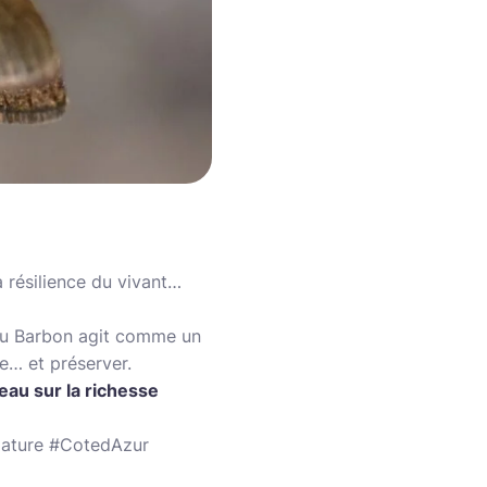
 résilience du vivant…
 du Barbon agit comme un
re… et préserver.
eau sur la richesse
Nature #CotedAzur