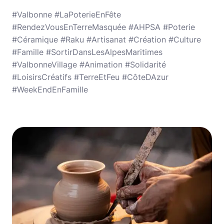
#Valbonne #LaPoterieEnFête
#RendezVousEnTerreMasquée #AHPSA #Poterie
#Céramique #Raku #Artisanat #Création #Culture
#Famille #SortirDansLesAlpesMaritimes
#ValbonneVillage #Animation #Solidarité
#LoisirsCréatifs #TerreEtFeu #CôteDAzur
#WeekEndEnFamille