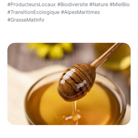
#ProducteursLocaux #Biodiversite #Nature #MielBio
#TransitionEcologique #AlpesMaritimes
#GrasseMatInfo