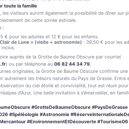
 toute la famille
, les visiteurs auront également la possibilité de dîner sur 
 pleinement de cette soirée estivale.
 :
15 € pour les adultes et 12 € pour les enfants.
Clair de Lune » (visite + astronomie)
: 39,50 € pour les ad
 inclus.
toire auprès de la Grotte de Baume Obscure par courriel
.fr
) ou par téléphone au
06 82 44 34 79
.
turnes originales, la Grotte de Baume Obscure confirme une 
ir autrement les trésors naturels du Pays de Grasse. Entre 
bservation du ciel étoilé et convivialité, tout est réuni pour
éalpes d’Azur. Une belle invitation à s’émerveiller, en famil
#BaumeObscure #GrotteDeBaumeObscure #PaysDeGrasse 
026 #Spéléologie #Astronomie #RéserveInternationaleDe
rMercantour #EnvironnementEtDécouverte #Tourisme06