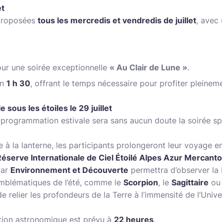
et
 proposées
tous les mercredis et vendredis de juillet
, avec
our une soirée exceptionnelle
« Au Clair de Lune »
.
on
1 h 30
, offrant le temps nécessaire pour profiter pleine
 sous les étoiles le 29 juillet
 programmation estivale sera sans aucun doute la soirée s
te à la lanterne, les participants prolongeront leur voyage e
Réserve Internationale de Ciel Étoilé Alpes Azur Mercant
par
Environnement et Découverte
permettra d’observer la 
emblématiques de l’été, comme le
Scorpion
, le
Sagittaire
ou
 relier les profondeurs de la Terre à l’immensité de l’Unive
tion astronomique est prévu à
22 heures
.