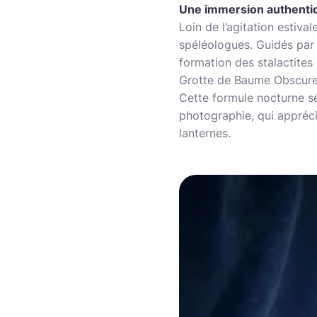
Une immersion authentiq
Loin de l’agitation estiva
spéléologues. Guidés par d
formation des stalactites
Grotte de Baume Obscure
Cette formule nocturne sé
photographie, qui appréci
lanternes.