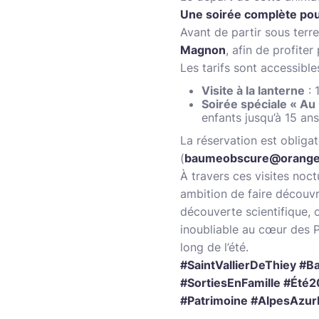
Une soirée complète pour
Avant de partir sous terre
Magnon
, afin de profiter
Les tarifs sont accessibles
Visite à la lanterne
: 
Soirée spéciale « Au 
enfants jusqu’à 15 ans
La réservation est obliga
(
baumeobscure@orange
À travers ces visites noc
ambition de faire découvr
découverte scientifique, o
inoubliable au cœur des Pr
long de l’été.
#SaintVallierDeThiey 
#SortiesEnFamille #Été2
#Patrimoine #AlpesAzu