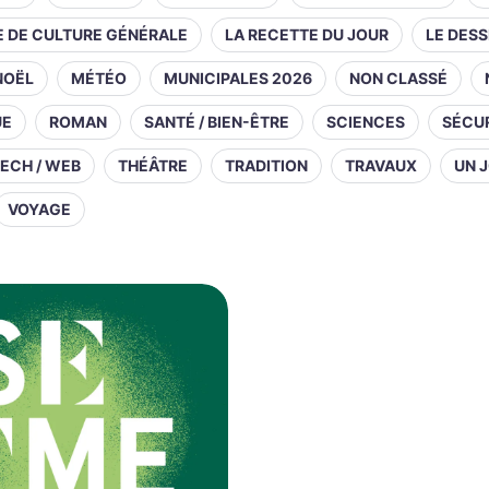
E DE CULTURE GÉNÉRALE
LA RECETTE DU JOUR
LE DESS
NOËL
MÉTÉO
MUNICIPALES 2026
NON CLASSÉ
UE
ROMAN
SANTÉ / BIEN-ÊTRE
SCIENCES
SÉCUR
ECH / WEB
THÉÂTRE
TRADITION
TRAVAUX
UN J
VOYAGE