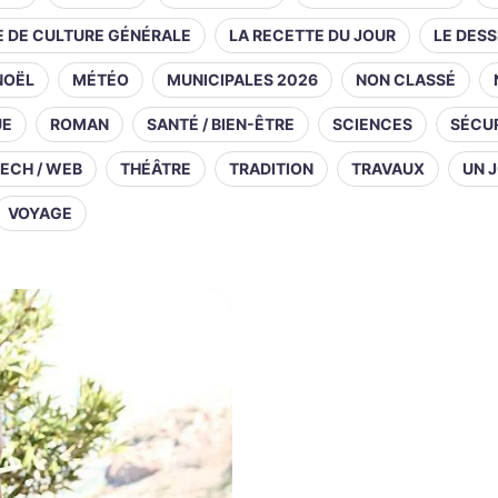
E DE CULTURE GÉNÉRALE
LA RECETTE DU JOUR
LE DESS
NOËL
MÉTÉO
MUNICIPALES 2026
NON CLASSÉ
UE
ROMAN
SANTÉ / BIEN-ÊTRE
SCIENCES
SÉCUR
ECH / WEB
THÉÂTRE
TRADITION
TRAVAUX
UN J
VOYAGE