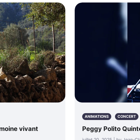
ANIMATIONS
CONCERT
moine vivant
Peggy Polito Quint
juillet 20, 2025 | by Jean-