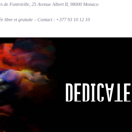
s de Fontvieille, 25 Avenue Albert II, 98000 Monaco
 libre et gratuite – Contact : +377 93 10 12 10