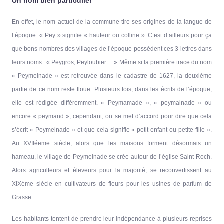
Un nom bien particulier
En effet, le nom actuel de la commune tire ses origines de la langue de
l’époque. « Pey » signifie « hauteur ou colline ». C’est d’ailleurs pour ça
que bons nombres des villages de l’époque possèdent ces 3 lettres dans
leurs noms : « Peygros, Peyloubier… » Même si la première trace du nom
« Peymeinade » est retrouvée dans le cadastre de 1627, la deuxième
partie de ce nom reste floue. Plusieurs fois, dans les écrits de l’époque,
elle est rédigée différemment. « Peymamade », « peymainade » ou
encore « peymand », cependant, on se met d’accord pour dire que cela
s’écrit « Peymeinade » et que cela signifie « petit enfant ou petite fille ».
Au XVIIéeme siècle, alors que les maisons forment désormais un
hameau, le village de Peymeinade se crée autour de l’église Saint-Roch.
Alors agriculteurs et éleveurs pour la majorité, se reconvertissent au
XIXéme siècle en cultivateurs de fleurs pour les usines de parfum de
Grasse.
Les habitants tentent de prendre leur indépendance à plusieurs reprises