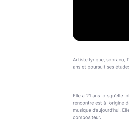
Artiste lyrique, soprano,
ans et poursuit ses étud
Elle a 21 ans lorsqu’elle 
rencontre est à l’origine 
musique d’aujourd’hui. Ell
compositeur.