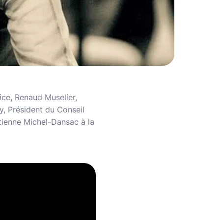
ice, Renaud Muselier,
, Président du Conseil
ienne Michel-Dansac à la