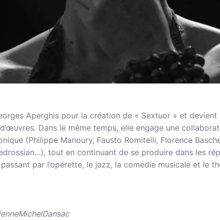
eorges Aperghis pour la création de « Sextuor » et devient s
e d’œuvres. Dans le même temps, elle engage une collabora
onique (Philippe Manoury, Fausto Romitelli, Florence Basch
edrossian…), tout en continuant de se produire dans les ré
passant par l’opérette, le jazz, la comédie musicale et le th
ienneMichelDansac