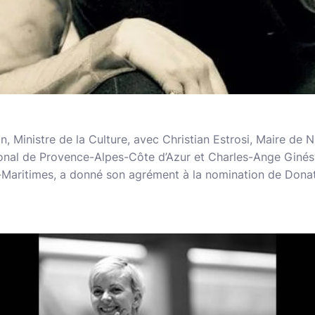
, Ministre de la Culture, avec Christian Estrosi, Maire de N
ional de Provence-Alpes-Côte d’Azur et Charles-Ange Ginésy
Maritimes, a donné son agrément à la nomination de Donat