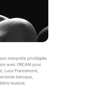
on interprète privilégiée
tion avec l’IRCAM pour
et, Luca Francesconi,
pertoires baroque,
éâtre musical.