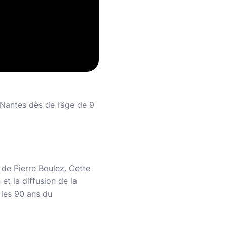
 Nantes dès de l’âge de 9
n de Pierre Boulez. Cette
et la diffusion de la
 les 90 ans du