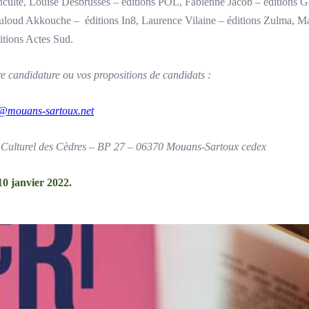
nculte, Louise Desbrusses – éditions POL, Fabienne Jacob – éditions 
loud Akkouche – éditions In8, Laurence Vilaine – éditions Zulma, Ma
itions Actes Sud.
re candidature ou vos propositions de candidats :
re@mouans-sartoux.net
re Culturel des Cèdres – BP 27 – 06370 Mouans-Sartoux cedex
 10 janvier 2022.