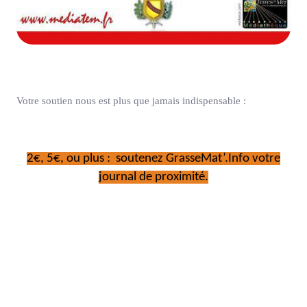
Votre soutien nous est plus que jamais indispensable :
2€, 5€, ou plus : soutenez GrasseMat’.Info votre
journal de proximité.