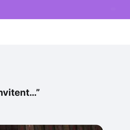
nvitent…”