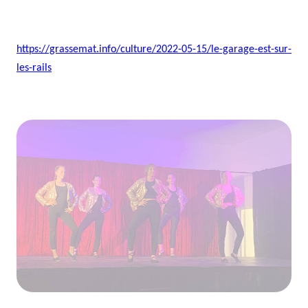
https://grassemat.info/culture/2022-05-15/le-garage-est-sur-
les-rails