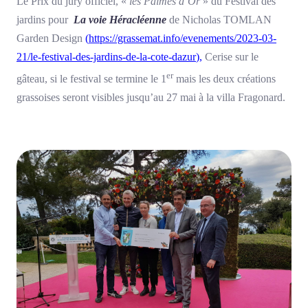
Le Prix du jury officiel, «
les Palmes d’Or
» du Festival des
jardins pour
La voie Héracléenne
de Nicholas TOMLAN
Garden Design
(
https://grassemat.info/evenements/2023-03-
21/le-festival-des-jardins-de-la-cote-dazur
),
Cerise sur le
er
gâteau, si le festival se termine le 1
mais les deux créations
grassoises seront visibles jusqu’au 27 mai à la villa Fragonard.