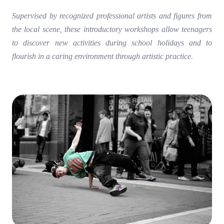
Supervised by recognized professional artists and figures from
the local scene, these introductory workshops allow teenagers
to discover new activities during school holidays and to
flourish in a caring environment through artistic practice.