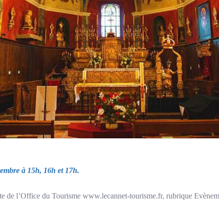
tembre à 15h, 16h et 17h.
e site de l’Office du Tourisme www.lecannet-tourisme.fr, rubrique Evène
»