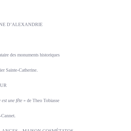
INE D’ALEXANDRIE
entaire des monuments historiques
ier Sainte-Catherine.
EUR
 est une fête
» de Theo Tobiasse
-Cannet.
-ANGES – MAISON COSMÉTATOS