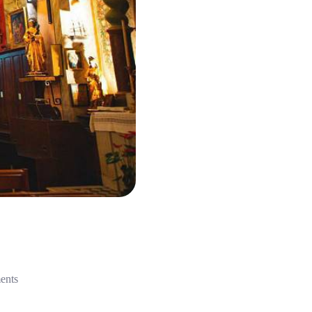
ments
)