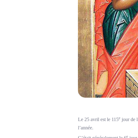
e
Le 25 avril est le 115
jour de 
l’année.
e
C’était généralement le 6
jour 