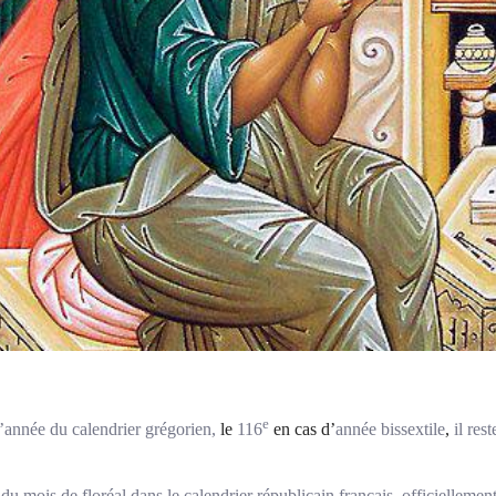
e
l’année du calendrier grégorien,
le
116
en cas d’
année bissextile
,
il rest
du mois de floréal dans le calendrier républicain français, officielleme