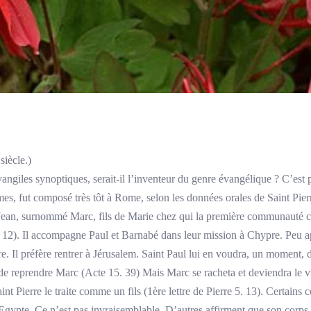
siècle.)
les synoptiques, serait-il l’inventeur du genre évangélique ? C’est po
es, fut composé très tôt à Rome, selon les données orales de Saint Pier
e Jean, surnommé Marc, fils de Marie chez qui la première communauté c
. 12). Il accompagne Paul et Barnabé dans leur mission à Chypre. Peu apr
. Il préfère rentrer à Jérusalem. Saint Paul lui en voudra, un moment, de
de reprendre Marc (Acte 15. 39) Mais Marc se racheta et deviendra le vi
 Pierre le traite comme un fils (1ère lettre de Pierre 5. 13). Certains 
l’Egypte. Ce n’est pas invraisemblable. D’autres affirment que son corps