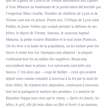
que les Églises de Lyon et de Vienne adressèrent aux Églises
d’Asie Mineure au lendemain de la persécution déclenchée par
l’empereur Marc-Aurèle. Nombre de chrétiens de Lyon et de
Vienne sont mis en prison. Parmi eux, l’évêque de Lyon saint
Pothin, le jeune Vettius qui voulait prendre la défense de ses
frères, le diacre de Vienne, Sanctus, le nouveau baptisé
Maturus, la petite esclave Blandine et le tout jeune Ponticus.
On les livre à la haine de la population, on les torture pour les
forcer à renier leur foi. Quelques-uns abjurent ; la plupart
confessent leur foi au milieu des supplices. Beaucoup
succombent dans la prison. Les survivants sont jetés aux
fauves. C’est alors que – coup de théâtre – ceux qui avaient
abjuré sont comme enfantés à nouveau à la foi par la mort de
leurs frères. Ils rejettent leur abjuration, confessent à nouveau
leur foi et partagent le martyre des premiers. Le martyre de
Blandine frappa tous ceux qui le virent.
« Après les fouets, les
bêtes, le gril, elle fut mise dans un filet et livrée à un taureau.