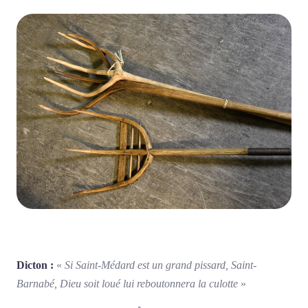
Dicton :
«
Si Saint-Médard est un grand pissard, Saint-
Barnabé, Dieu soit loué lui reboutonnera la culotte
»