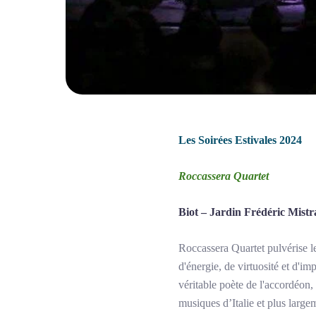
Les Soirées Estivales 2024
Roccassera Quartet
Biot – Jardin Frédéric Mistra
Roccassera Quartet pulvérise les
d'énergie, de virtuosité et d'i
véritable poète de l'accordéon,
musiques d’Italie et plus lar