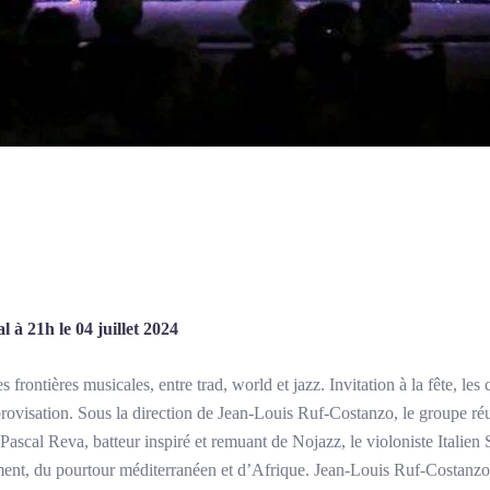
l à 21h le 04 juillet 2024
 frontières musicales, entre trad, world et jazz. Invitation à la fête, les 
mprovisation. Sous la direction de Jean-Louis Ruf-Costanzo, le groupe réun
 Pascal Reva, batteur inspiré et remuant de Nojazz, le violoniste Italien 
gement, du pourtour méditerranéen et d’Afrique. Jean-Louis Ruf-Costan