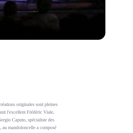
créations originales sont pleines
it l'excellent Frédéric Viale,
Sergio Caputo, spécialiste des
zo, au mandoloncelle a composé