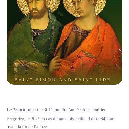
e
Le 28 octobre est le 301
jour de l’année du calendrier
e
grégorien, le 302
en cas d’année bissextile, il reste 64 jours
avant la fin de l’année.