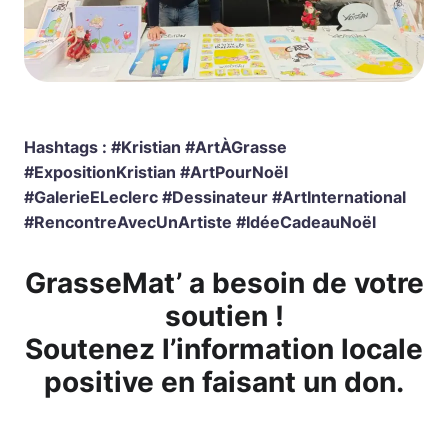
Hashtags : #Kristian #ArtÀGrasse
#ExpositionKristian #ArtPourNoël
#GalerieELeclerc #Dessinateur #ArtInternational
#RencontreAvecUnArtiste #IdéeCadeauNoël
GrasseMat’ a besoin de votre
soutien !
Soutenez l’information locale
positive en faisant un don.