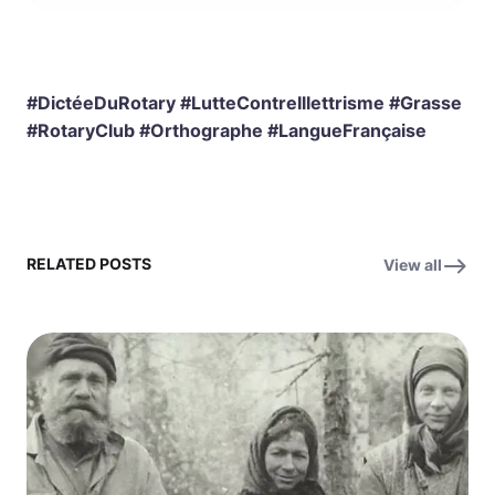
#DictéeDuRotary #LutteContreIllettrisme #Grasse
#RotaryClub #Orthographe #LangueFrançaise
RELATED POSTS
View all