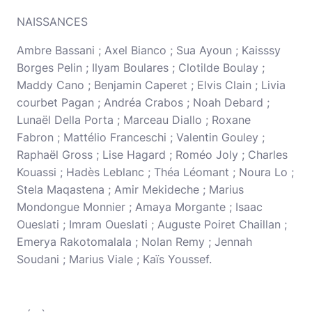
NAISSANCES
Ambre Bassani ; Axel Bianco ; Sua Ayoun ; Kaisssy
Borges Pelin ; Ilyam Boulares ; Clotilde Boulay ;
Maddy Cano ; Benjamin Caperet ; Elvis Clain ; Livia
courbet Pagan ; Andréa Crabos ; Noah Debard ;
Lunaël Della Porta ; Marceau Diallo ; Roxane
Fabron ; Mattélio Franceschi ; Valentin Gouley ;
Raphaël Gross ; Lise Hagard ; Roméo Joly ; Charles
Kouassi ; Hadès Leblanc ; Théa Léomant ; Noura Lo ;
Stela Maqastena ; Amir Mekideche ; Marius
Mondongue Monnier ; Amaya Morgante ; Isaac
Oueslati ; Imram Oueslati ; Auguste Poiret Chaillan ;
Emerya Rakotomalala ; Nolan Remy ; Jennah
Soudani ; Marius Viale ; Kaïs Youssef.