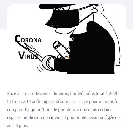
Face à la recrudescence du virus, l’arrêté préfectoral N2020-
511 de ce 14 août impose désormais – et ce pour un mois à
compter d’aujourd’hui – le port du masque dans certains
espaces publics du département pour toute personne âgée de 11
ans et plus.