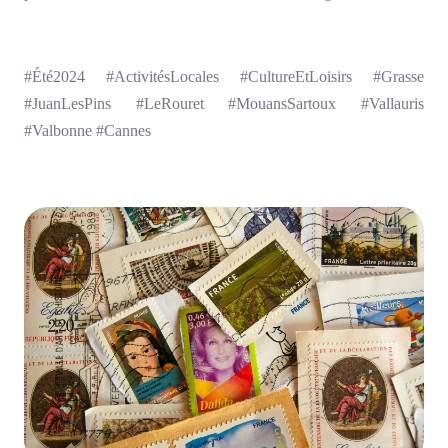
#Été2024 #ActivitésLocales #CultureEtLoisirs #Grasse
#JuanLesPins #LeRouret #MouansSartoux #Vallauris
#Valbonne #Cannes