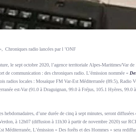
, Chroniques radio lancées par l ’ONF
ture, le sept octobre 2020, l’agence territoriale Alpes-Maritimes/Var de 
rt de communication : des chroniques radio. L’émission nommée «
Des
rois radios locales : Mosaïque FM Var-Est Méditerranée (89.5), Radio Ve
rranée est-Var (91.0 à Draguignan, 99.0 à Fréjus, 105.1 Hyères, 99.0 
s hebdomadaires, d’une durée de cinq à sept minutes, seront diffusées c
 Verdon, à 12h07 (diffusion à 11h30 à partir de novembre 2020) sur RCF
t Méditerranée, L’émission « Des forêts et des Hommes » sera rediff