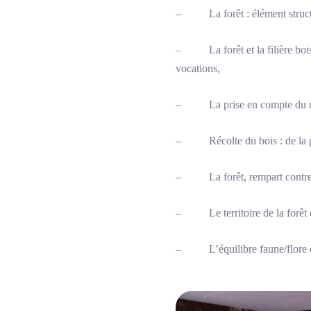
– La forêt : élément structu
– La forêt et la filière bois, 
vocations,
– La prise en compte du risqu
– Récolte du bois : de la prép
– La forêt, rempart contre l
– Le territoire de la forêt 
– L’équilibre faune/flore en 