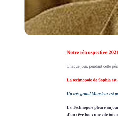
Notre rétrospective 202
Chaque jour, pendant cette pér
La technopole de Sophia est
Un très grand Monsieur est p
La Technopole pleure aujourd’
d’un rêve fou : une cité int