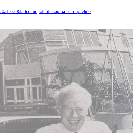
e/2021-07-8/la-technopole-de-sophia-est-orpheline