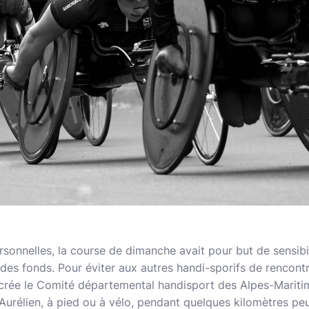
sonnelles, la course de dimanche avait pour but de sensibi
 des fonds. Pour éviter aux autres handi-sporifs de rencon
a crée le Comité départemental handisport des Alpes-Mariti
rélien, à pied ou à vélo, pendant quelques kilomètres peu