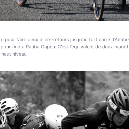
e pour faire deux allers-retours jusqu’au fort carré d’Antib
our finir à Rauba Capeu. C’est l’équivalent de deux marat
e haut niveau.