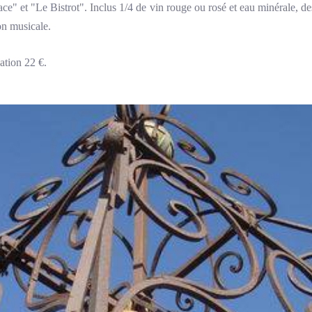
ce" et "Le Bistrot". Inclus 1/4 de vin rouge ou rosé et eau minérale, de
on musicale.
ation 22 €.