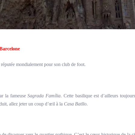
Barcelone
st réputée mondialement pour son club de foot.
ar la fameuse
Sagrada Família
. Cette basilique est d’ailleurs toujou
uit, allez jeter un coup d’œil à la
Casa Batllo
.
e de divaguer vers le quartier gothique. C’est le cœur historique de la 