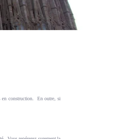
rs en construction. En outre, si
cité. Vous repérerez surement la