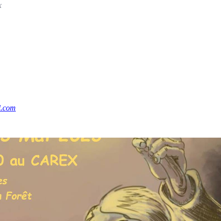
x
l.com