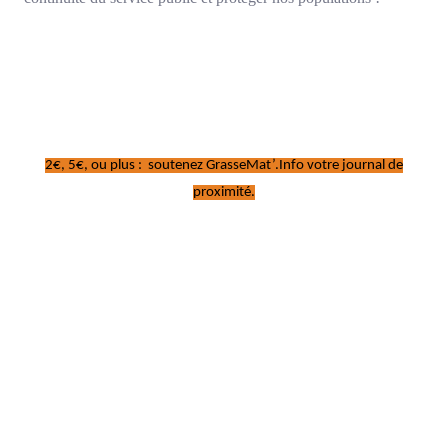
2€, 5€, ou plus : soutenez GrasseMat’.Info votre journal de
proximité.