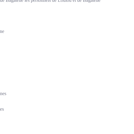
e Bagatelle les personnels de Loulou et de Bagatelle
une
nnes
es