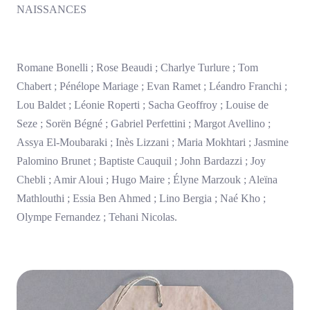
NAISSANCES
Romane Bonelli ; Rose Beaudi ; Charlye Turlure ; Tom
Chabert ; Pénélope Mariage ; Evan Ramet ; Léandro Franchi ;
Lou Baldet ; Léonie Roperti ; Sacha Geoffroy ; Louise de
Seze ; Sorën Bégné ; Gabriel Perfettini ; Margot Avellino ;
Assya El-Moubaraki ; Inès Lizzani ; Maria Mokhtari ; Jasmine
Palomino Brunet ; Baptiste Cauquil ; John Bardazzi ; Joy
Chebli ; Amir Aloui ; Hugo Maire ; Élyne Marzouk ; Aleïna
Mathlouthi ; Essia Ben Ahmed ; Lino Bergia ; Naé Kho ;
Olympe Fernandez ; Tehani Nicolas.