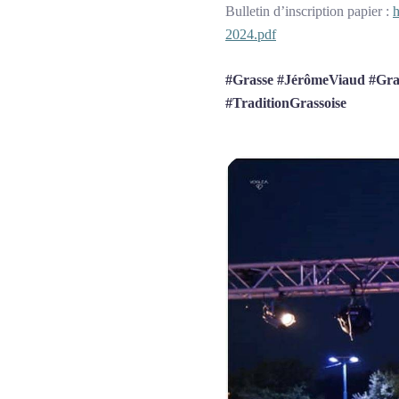
Bulletin d’inscription papier :
2024.pdf
#Grasse #JérômeViaud #Gr
#TraditionGrassoise