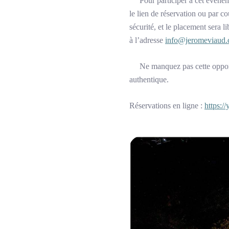
Pour participer à cet événement
le lien de réservation ou par co
sécurité, et le placement sera l
à l’adresse
info@jeromeviaud
Ne manquez pas cette opportun
authentique.
Réservations en ligne :
https: