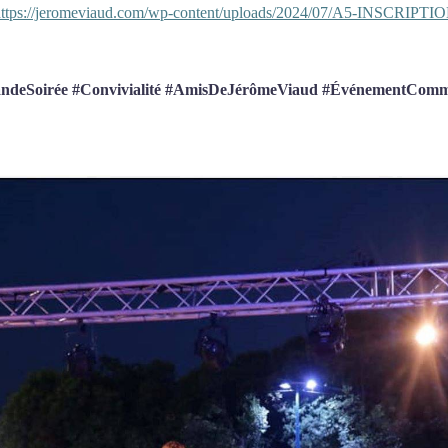
https://jeromeviaud.com/wp-content/uploads/2024/07/A5-INSCRI
andeSoirée #Convivialité #AmisDeJérômeViaud #ÉvénementComm