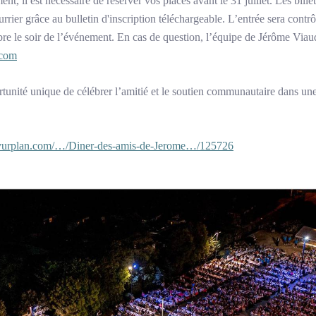
, il est nécessaire de réserver vos places avant le 31 juillet. Les billet
urrier grâce au bulletin d'inscription téléchargeable. L’entrée sera contr
ibre le soir de l’événement. En cas de question, l’équipe de Jérôme Viaud
.com
ité unique de célébrer l’amitié et le soutien communautaire dans un
//yurplan.com/…/Diner-des-amis-de-Jerome…/125726