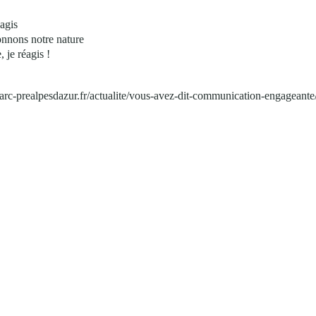
'agis
onnons notre nature
, je réagis !
parc-prealpesdazur.fr/actualite/vous-avez-dit-communication-engageante