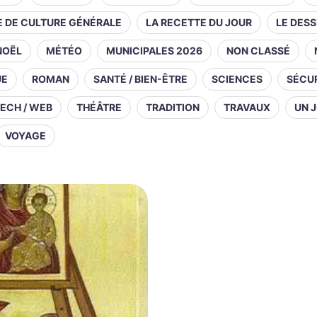
E DE CULTURE GÉNÉRALE
LA RECETTE DU JOUR
LE DESS
NOËL
MÉTÉO
MUNICIPALES 2026
NON CLASSÉ
UE
ROMAN
SANTÉ / BIEN-ÊTRE
SCIENCES
SÉCUR
ECH / WEB
THÉÂTRE
TRADITION
TRAVAUX
UN J
VOYAGE