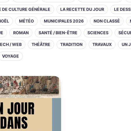
E DE CULTURE GÉNÉRALE
LA RECETTE DU JOUR
LE DESS
NOËL
MÉTÉO
MUNICIPALES 2026
NON CLASSÉ
UE
ROMAN
SANTÉ / BIEN-ÊTRE
SCIENCES
SÉCUR
ECH / WEB
THÉÂTRE
TRADITION
TRAVAUX
UN J
VOYAGE