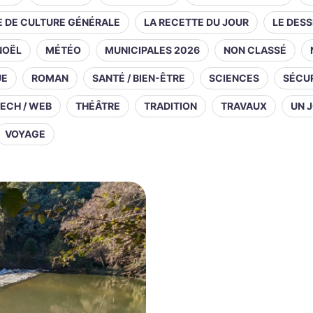
E DE CULTURE GÉNÉRALE
LA RECETTE DU JOUR
LE DESS
NOËL
MÉTÉO
MUNICIPALES 2026
NON CLASSÉ
UE
ROMAN
SANTÉ / BIEN-ÊTRE
SCIENCES
SÉCUR
ECH / WEB
THÉÂTRE
TRADITION
TRAVAUX
UN J
VOYAGE