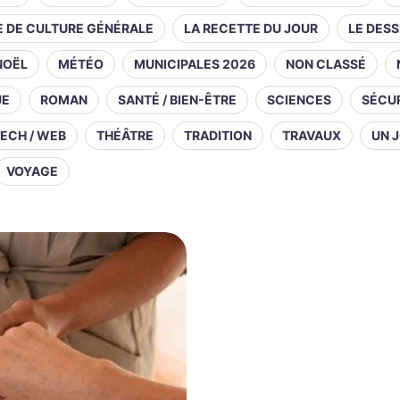
E DE CULTURE GÉNÉRALE
LA RECETTE DU JOUR
LE DESS
NOËL
MÉTÉO
MUNICIPALES 2026
NON CLASSÉ
UE
ROMAN
SANTÉ / BIEN-ÊTRE
SCIENCES
SÉCUR
ECH / WEB
THÉÂTRE
TRADITION
TRAVAUX
UN J
VOYAGE