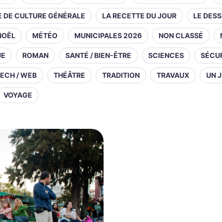
E DE CULTURE GÉNÉRALE
LA RECETTE DU JOUR
LE DESS
NOËL
MÉTÉO
MUNICIPALES 2026
NON CLASSÉ
UE
ROMAN
SANTÉ / BIEN-ÊTRE
SCIENCES
SÉCUR
ECH / WEB
THÉÂTRE
TRADITION
TRAVAUX
UN J
VOYAGE