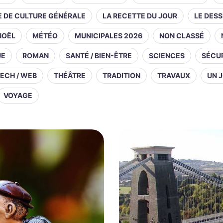
E DE CULTURE GÉNÉRALE
LA RECETTE DU JOUR
LE DESS
NOËL
MÉTÉO
MUNICIPALES 2026
NON CLASSÉ
UE
ROMAN
SANTÉ / BIEN-ÊTRE
SCIENCES
SÉCUR
ECH / WEB
THÉÂTRE
TRADITION
TRAVAUX
UN J
VOYAGE