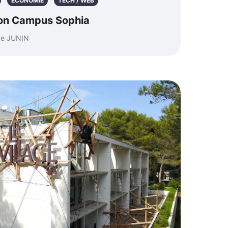
ÉCONOMIE
TECH / WEB
son Campus Sophia
ude JUNIN